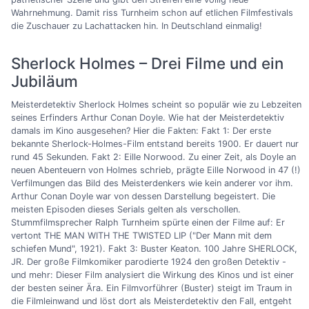
Wahrnehmung. Damit riss Turnheim schon auf etlichen Filmfestivals
die Zuschauer zu Lachattacken hin. In Deutschland einmalig!
Sherlock Holmes – Drei Filme und ein
Jubiläum
Meisterdetektiv Sherlock Holmes scheint so populär wie zu Lebzeiten
seines Erfinders Arthur Conan Doyle. Wie hat der Meisterdetektiv
damals im Kino ausgesehen? Hier die Fakten: Fakt 1: Der erste
bekannte Sherlock-Holmes-Film entstand bereits 1900. Er dauert nur
rund 45 Sekunden. Fakt 2: Eille Norwood. Zu einer Zeit, als Doyle an
neuen Abenteuern von Holmes schrieb, prägte Eille Norwood in 47 (!)
Verfilmungen das Bild des Meisterdenkers wie kein anderer vor ihm.
Arthur Conan Doyle war von dessen Darstellung begeistert. Die
meisten Episoden dieses Serials gelten als verschollen.
Stummfilmsprecher Ralph Turnheim spürte einen der Filme auf: Er
vertont THE MAN WITH THE TWISTED LIP ("Der Mann mit dem
schiefen Mund", 1921). Fakt 3: Buster Keaton. 100 Jahre SHERLOCK,
JR. Der große Filmkomiker parodierte 1924 den großen Detektiv -
und mehr: Dieser Film analysiert die Wirkung des Kinos und ist einer
der besten seiner Ära. Ein Filmvorführer (Buster) steigt im Traum in
die Filmleinwand und löst dort als Meisterdetektiv den Fall, entgeht