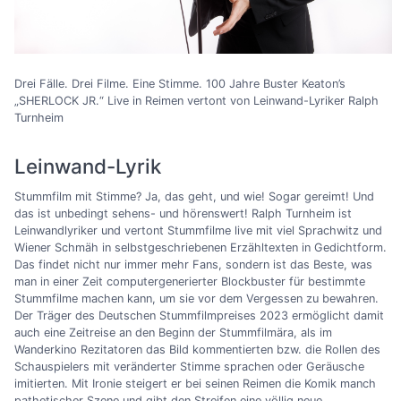
Drei Fälle. Drei Filme. Eine Stimme. 100 Jahre Buster Keaton’s
„SHERLOCK JR.“ Live in Reimen vertont von Leinwand-Lyriker Ralph
Turnheim
Leinwand-Lyrik
Stummfilm mit Stimme? Ja, das geht, und wie! Sogar gereimt! Und
das ist unbedingt sehens- und hörenswert! Ralph Turnheim ist
Leinwandlyriker und vertont Stummfilme live mit viel Sprachwitz und
Wiener Schmäh in selbstgeschriebenen Erzähltexten in Gedichtform.
Das findet nicht nur immer mehr Fans, sondern ist das Beste, was
man in einer Zeit computergenerierter Blockbuster für bestimmte
Stummfilme machen kann, um sie vor dem Vergessen zu bewahren.
Der Träger des Deutschen Stummfilmpreises 2023 ermöglicht damit
auch eine Zeitreise an den Beginn der Stummfilmära, als im
Wanderkino Rezitatoren das Bild kommentierten bzw. die Rollen des
Schauspielers mit veränderter Stimme sprachen oder Geräusche
imitierten. Mit Ironie steigert er bei seinen Reimen die Komik manch
pathetischer Szene und gibt den Streifen eine völlig neue