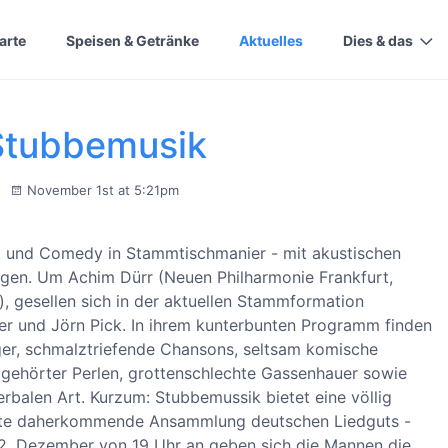
arte
Speisen & Getränke
Aktuelles
Dies & das
Stubbemusik
November 1st at 5:21pm
k und Comedy in Stammtischmanier - mit akustischen
ngen. Um Achim Dürr (Neuen Philharmonie Frankfurt,
.), gesellen sich in der aktuellen Stammformation
er und Jörn Pick. In ihrem kunterbunten Programm finden
ager, schmalztriefende Chansons, seltsam komische
 gehörter Perlen, grottenschlechte Gassenhauer sowie
rbalen Art. Kurzum: Stubbemussik bietet eine völlig
hnte daherkommende Ansammlung deutschen Liedguts -
 2. Dezember von 19 Uhr an geben sich die Mannen die